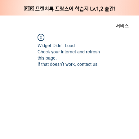
🇫🇷 프렌치톡 프랑스어 학습지 Lv.1,2 출간!
서비스
Widget Didn’t Load
Check your internet and refresh
this page.
If that doesn’t work, contact us.