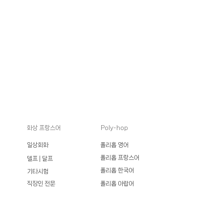
​화상 프랑스어
Poly-hop
일상회화
폴리홉 영어
폴리홉 프랑스어
델프 | 달프
폴리홉 한국어
기타시험
직장인 전문
폴리홉 아랍어