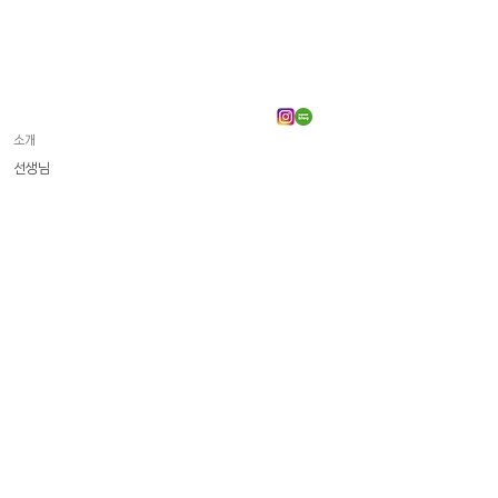
소개
선생님
이벤트
수강후기
수업 시스템
일반수업
수강료
​화상 프랑스어
일상회화
델프 | 달프
기타시험