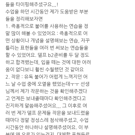
들을 타이핑해주셨구요,,,!
수업을 하던 시간동안 제가 도움받은 부분
들을 정리해보자면
1. 즉흥적으로 불어를 사용하는 연습을 정
말 많이 해볼 수 있었어요 : 즉흥적으로 어
떤 상황이나 개념을 설명해보는 연습, 자꾸 
틀리는 표현들을 여러 번 써보는 연습들을 
할 수 있었어요. 델프 b2준비를 두 달 정도
하고 합격했는데, 입을 떼는 것에 대한 어려
움이 없다보니 훨씬 수월했던 것 같아요
2. 작문 : 유독 불어가 어렵게 느껴지던 어
느 날 수업 중에 오열을 했었는데ㅜㅜ 선생
님께서 제가 작문하는 것을 확인해주겠다
고 언제든 보내줄때마다 확인해주겠다고 
진지하게 말씀해주셨어요,,, 그 이후로 여
러 번 제가 델프 문제들 작문을 보내드렸을 
때마다 정말 정성스레 첨삭해주셨고, 수업 
시간동안 하나하나 설명해주셨어요. 이 부
분에 왜 오류가 있는건지, 대체할 표현들로