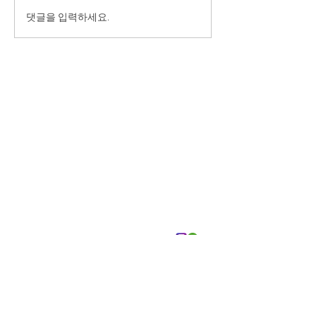
댓글을 입력하세요.
소개
선생님
이벤트
수강후기