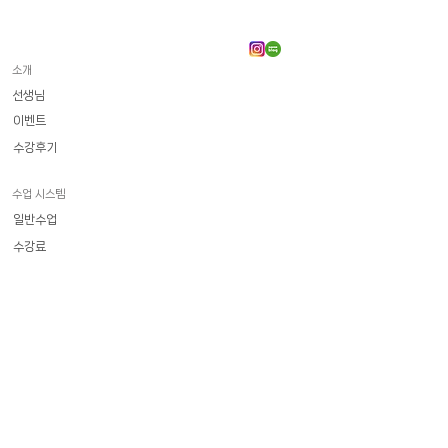
소개
선생님
이벤트
수강후기
수업 시스템
일반수업
수강료
​화상 프랑스어
일상회화
델프 | 달프
기타시험
직장인 전문
Poly-hop