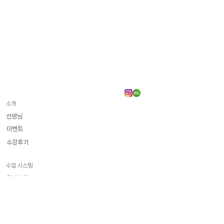
소개
선생님
이벤트
수강후기
수업 시스템
일반수업
수강료
​화상 프랑스어