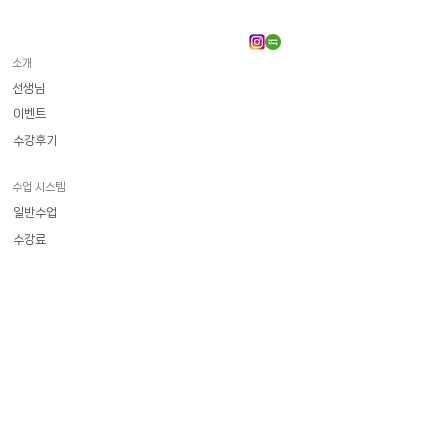
소개
선생님
이벤트
수강후기
수업 시스템
일반수업
수강료
​화상 프랑스어
일상회화
델프 | 달프
기타시험
직장인 전문
Poly-hop