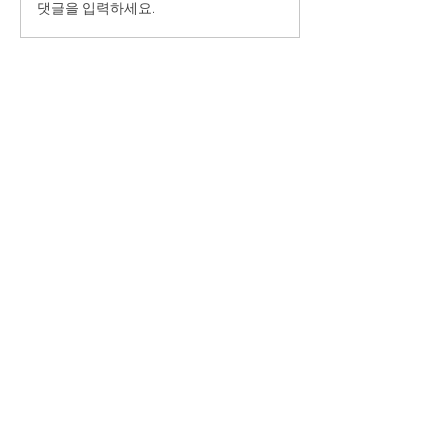
댓글을 입력하세요.
소개
선생님
이벤트
수강후기