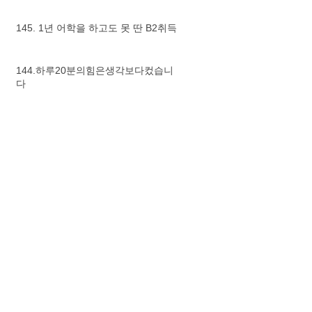
145. 1년 어학을 하고도 못 딴 B2취득
144.하루20분의힘은생각보다컸습니
다