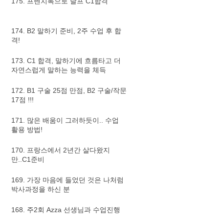
175. 프렌치톡으로 달프 C1합격
174. B2 말하기 준비, 2주 수업 후 합
격!
173. C1 합격, 말하기에 흐름타고 더
자연스럽게 말하는 능력을 체득
172. B1 구술 25점 만점, B2 구술/작문
17점 !!!
171. 많은 배움이 그러하듯이.. 수업
활용 방법!
170. 프랑스에서 2년간 살다왔지
만..C1준비
169. 가장 마음에 들었던 것은 나처럼
박사과정을 하신 분
168. 주2회 Azza 선생님과 수업진행