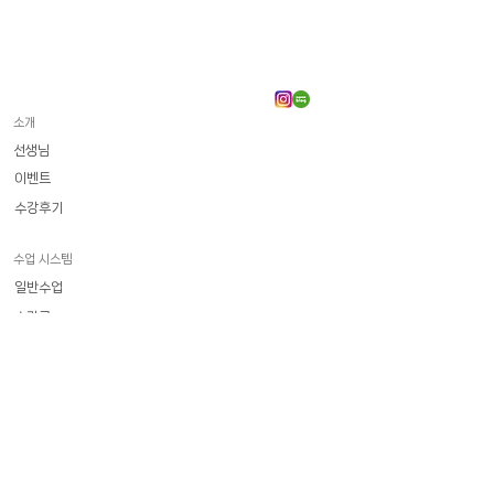
소개
선생님
이벤트
수강후기
수업 시스템
일반수업
수강료
​화상 프랑스어
일상회화
델프 | 달프
기타시험
직장인 전문