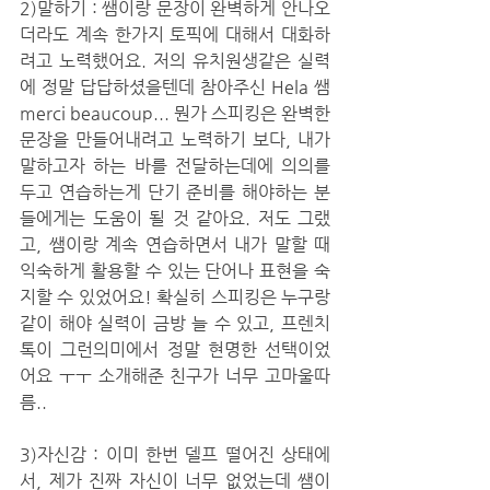
2)말하기 : 쌤이랑 문장이 완벽하게 안나오
더라도 계속 한가지 토픽에 대해서 대화하
려고 노력했어요. 저의 유치원생같은 실력
에 정말 답답하셨을텐데 참아주신 Hela 쌤 
merci beaucoup... 뭔가 스피킹은 완벽한 
문장을 만들어내려고 노력하기 보다, 내가 
말하고자 하는 바를 전달하는데에 의의를 
두고 연습하는게 단기 준비를 해야하는 분
들에게는 도움이 될 것 같아요. 저도 그랬
고, 쌤이랑 계속 연습하면서 내가 말할 때 
익숙하게 활용할 수 있는 단어나 표현을 숙
지할 수 있었어요! 확실히 스피킹은 누구랑 
같이 해야 실력이 금방 늘 수 있고, 프렌치
톡이 그런의미에서 정말 현명한 선택이었
어요 ㅜㅜ 소개해준 친구가 너무 고마울따
름..
3)자신감 : 이미 한번 델프 떨어진 상태에
서, 제가 진짜 자신이 너무 없었는데 쌤이 