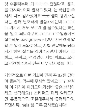
첫 수없때부터 계~~~~속 괜찮다고, 용기
를 가져라, 이미 잘하고 있다, 는 확신을 주
셔서 너무 감사했어요 ㅜㅜ 쌤이 용기주실
때는 진짜 단호하게 말씀하시는데 ㅋㅋㅋ
ㅋ 거기서 저도 모르게 잘 될수있다는 확신
을 얻게 되더라구요 ㅋㅋㅋㅋ 수업중에도 
실수해도 pas grave하시면서 자신있게 말
할 수 있게 도와주셨고, 시험 전날에도 평소 
제가 하던 실수들 짚어주시면서 이런거 피
하고, 푹자고, 걱정없이 시험 치르고 오라
고 격려해주셔서 진짜 너무 감사했습니다.
개인적으로 이번 기회에 진짜 꼭 B2를 땄어
야 했는데, 덕분에 무사히 땄네요 ㅜㅜ 솔직
히 이 가격에 이정도면 가성비 좋은 선택이
라고 생각해요!! 스케줄도 미리 알려드리
면 유동적으로 조절해주셔서 좋더라구요. 
프렌치톡, hela 쌤 모두 감사했습니다!