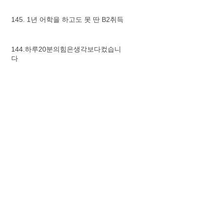
145. 1년 어학을 하고도 못 딴 B2취득
144.하루20분의힘은생각보다컸습니
다