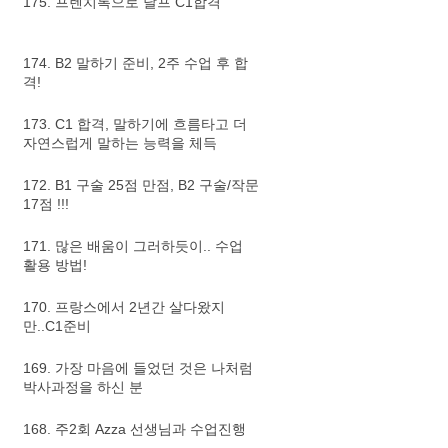
175. 프렌치톡으로 달프 C1합격
174. B2 말하기 준비, 2주 수업 후 합
격!
173. C1 합격, 말하기에 흐름타고 더
자연스럽게 말하는 능력을 체득
172. B1 구술 25점 만점, B2 구술/작문
17점 !!!
171. 많은 배움이 그러하듯이.. 수업
활용 방법!
170. 프랑스에서 2년간 살다왔지
만..C1준비
169. 가장 마음에 들었던 것은 나처럼
박사과정을 하신 분
168. 주2회 Azza 선생님과 수업진행