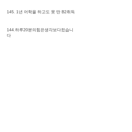
145. 1년 어학을 하고도 못 딴 B2취득
144.하루20분의힘은생각보다컸습니
다