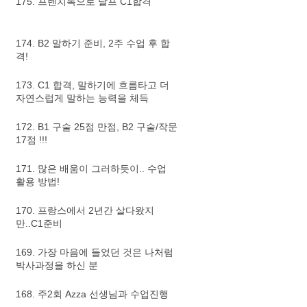
175. 프렌치톡으로 달프 C1합격
174. B2 말하기 준비, 2주 수업 후 합
격!
173. C1 합격, 말하기에 흐름타고 더
자연스럽게 말하는 능력을 체득
172. B1 구술 25점 만점, B2 구술/작문
17점 !!!
171. 많은 배움이 그러하듯이.. 수업
활용 방법!
170. 프랑스에서 2년간 살다왔지
만..C1준비
169. 가장 마음에 들었던 것은 나처럼
박사과정을 하신 분
168. 주2회 Azza 선생님과 수업진행