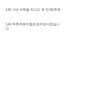
145. 1년 어학을 하고도 못 딴 B2취득
144.하루20분의힘은생각보다컸습니
다