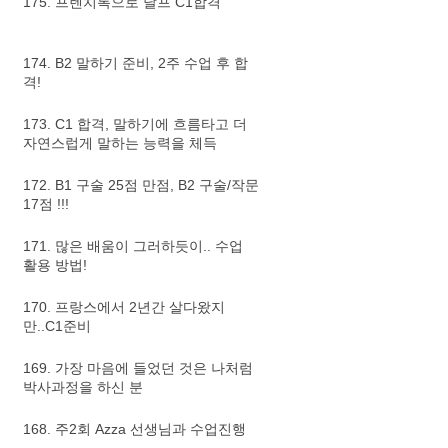
175. 프렌치톡으로 달프 C1합격
174. B2 말하기 준비, 2주 수업 후 합
격!
173. C1 합격, 말하기에 흐름타고 더
자연스럽게 말하는 능력을 체득
172. B1 구술 25점 만점, B2 구술/작문
17점 !!!
171. 많은 배움이 그러하듯이.. 수업
활용 방법!
170. 프랑스에서 2년간 살다왔지
만..C1준비
169. 가장 마음에 들었던 것은 나처럼
박사과정을 하신 분
168. 주2회 Azza 선생님과 수업진행