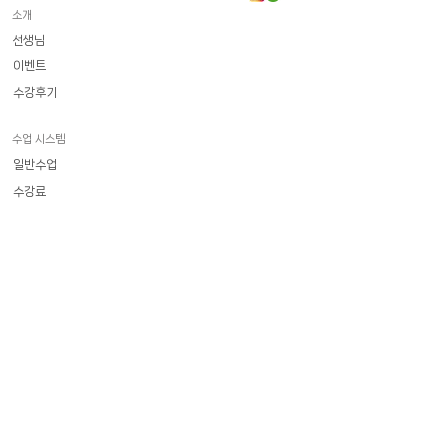
소개
선생님
이벤트
수강후기
수업 시스템
일반수업
수강료
​화상 프랑스어
일상회화
델프 | 달프
기타시험
직장인 전문
Poly-hop
폴리홉 영어
폴리홉 프랑스어