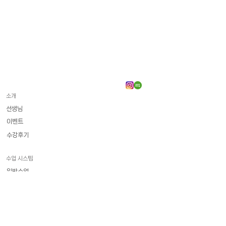
소개
선생님
이벤트
수강후기
수업 시스템
일반수업
수강료
​화상 프랑스어
일상회화