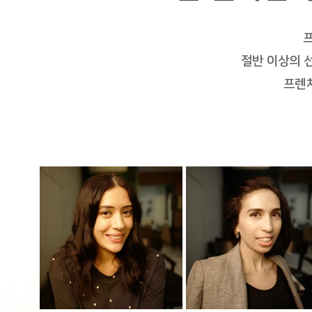
프
절반 이상의 
프렌치