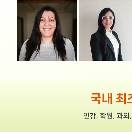
국내 최
인강, 학원, 과외