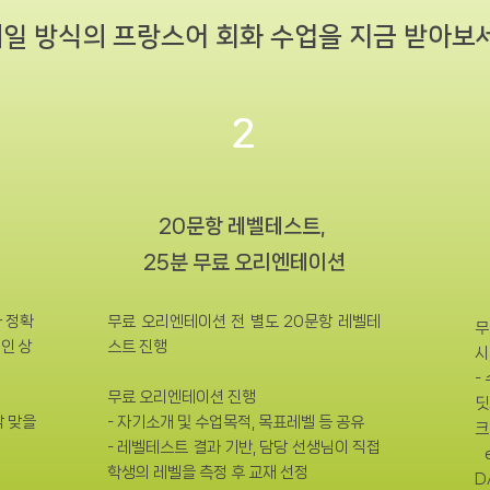
일 방식의 프랑스어 회화 수업을 지금 받아보
2
20문항 레벨테스트,
택
25분
무료
오리엔테이션
다 정확
무료 오리엔테이션 전 별도 20문항 레벨테
무
인 상
스트 진행
시
-
무료 오리엔테이션 진행
딧
딱 맞을
- 자기소개 및 수업목적, 목표레벨 등 공유
크
- ​레벨테스트 결과 기반, 담당 선생님이 직접
e
학생의 레벨을 측정 후 교재 선정
D