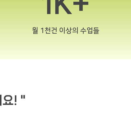
1K+
​월 1천건 이상의 수업들
요! "