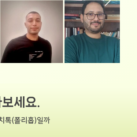
나보세요.
프렌치톡(폴리홉)일까