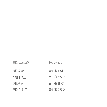
​화상 프랑스어
Poly-hop
일상회화
폴리홉 영어
폴리홉 프랑스어
델프 | 달프
폴리홉 한국어
기타시험
직장인 전문
폴리홉 아랍어