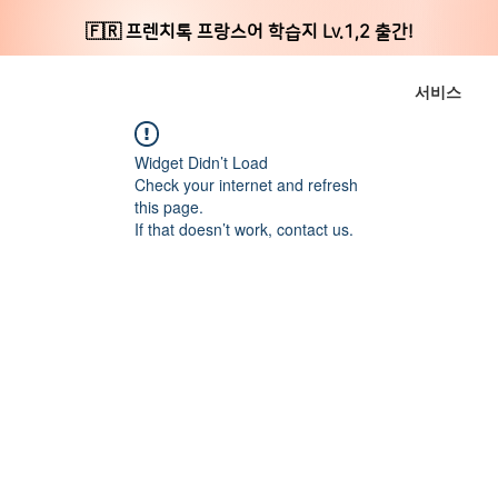
🇫🇷 프렌치톡 프랑스어 학습지 Lv.1,2 출간!
서비스
Widget Didn’t Load
Check your internet and refresh
this page.
If that doesn’t work, contact us.